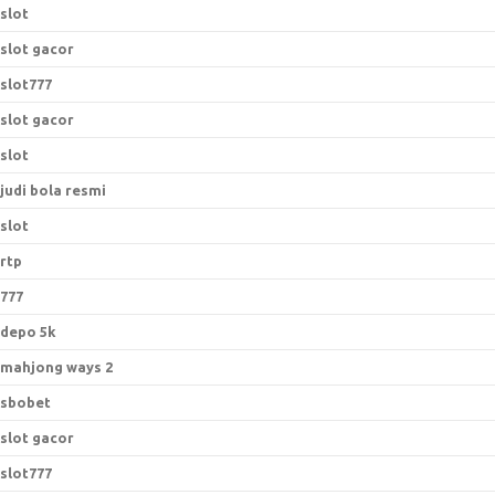
slot
slot gacor
slot777
slot gacor
slot
judi bola resmi
slot
rtp
777
depo 5k
mahjong ways 2
sbobet
slot gacor
slot777