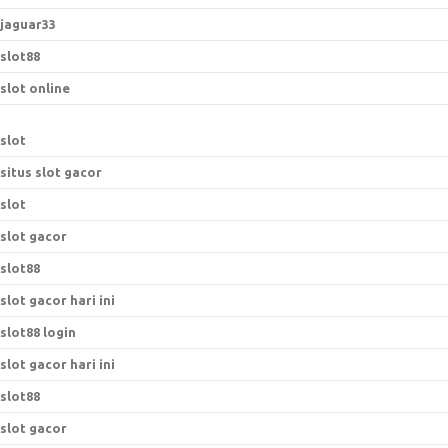
jaguar33
slot88
slot online
slot
situs slot gacor
slot
slot gacor
slot88
slot gacor hari ini
slot88 login
slot gacor hari ini
slot88
slot gacor