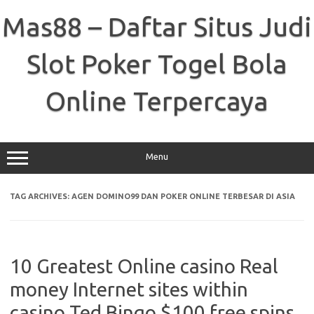
Skip
to
Mas88 – Daftar Situs Judi
content
Slot Poker Togel Bola
Online Terpercaya
Menu
TAG ARCHIVES:
AGEN DOMINO99 DAN POKER ONLINE TERBESAR DI ASIA
10 Greatest Online casino Real
money Internet sites within
casino Ted Bingo $100 free spins