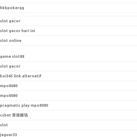
hkbpokerqq
slot gacor
slot gacor hari ini
slot online
game slot88
slot gacor
koi365 link alternatif
mpo8080
mpo8080
pragmatic play mpo8080
csbet 香港赌场
slot
jaguar33