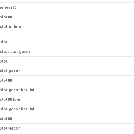
jaguar33
slot88
slot online
slot
situs slot gacor
slot
slot gacor
slot88
slot gacor hari ini
slot88 login
slot gacor hari ini
slot88
slot gacor