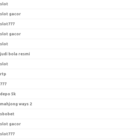
slot
slot gacor
slot777
slot gacor
slot
judi bola resmi
slot
rtp
777
depo 5k
mahjong ways 2
sbobet
slot gacor
slot777