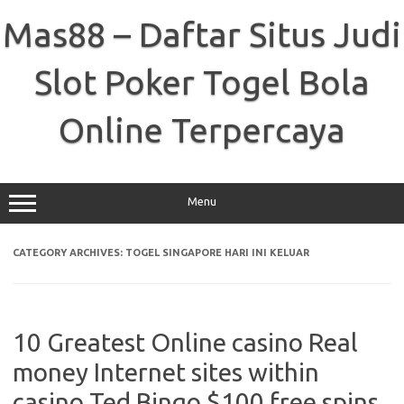
Skip
to
Mas88 – Daftar Situs Judi
content
Slot Poker Togel Bola
Online Terpercaya
Menu
CATEGORY ARCHIVES:
TOGEL SINGAPORE HARI INI KELUAR
10 Greatest Online casino Real
money Internet sites within
casino Ted Bingo $100 free spins