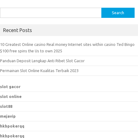
S
e
a
Recent Posts
r
c
10 Greatest Online casino Real money Internet sites within casino Ted Bingo
h
$100 free spins the Us to own 2025
f
Panduan Deposit Lengkap Anti Ribet Slot Gacor
o
r
Permainan Slot Online Kualitas Terbaik 2023
:
slot gacor
slot online
slot88
mejavip
hkbpokerqq
hkbpokerqq