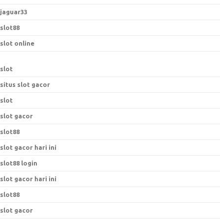
jaguar33
slot88
slot online
slot
situs slot gacor
slot
slot gacor
slot88
slot gacor hari ini
slot88 login
slot gacor hari ini
slot88
slot gacor