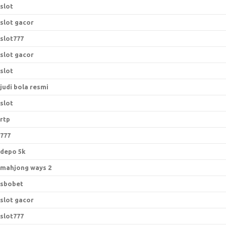
slot
slot gacor
slot777
slot gacor
slot
judi bola resmi
slot
rtp
777
depo 5k
mahjong ways 2
sbobet
slot gacor
slot777