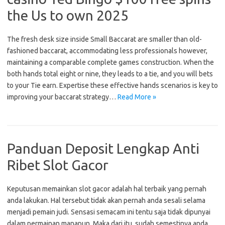
the Us to own 2025
The fresh desk size inside Small Baccarat are smaller than old-
fashioned baccarat, accommodating less professionals however,
maintaining a comparable complete games construction. When the
both hands total eight or nine, they leads to a tie, and you will bets
to your Tie earn. Expertise these effective hands scenarios is key to
improving your baccarat strategy…
Read More »
Panduan Deposit Lengkap Anti
Ribet Slot Gacor
Keputusan memainkan slot gacor adalah hal terbaik yang pernah
anda lakukan. Hal tersebut tidak akan pernah anda sesali selama
menjadi pemain judi. Sensasi semacam ini tentu saja tidak dipunyai
dalam permainan manapun. Maka dari itu, sudah semestinya anda