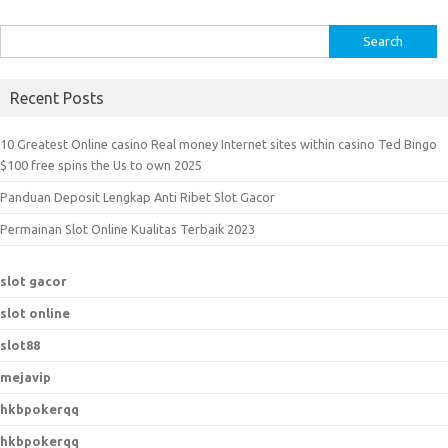
S
e
a
Recent Posts
r
c
10 Greatest Online casino Real money Internet sites within casino Ted Bingo
h
$100 free spins the Us to own 2025
f
Panduan Deposit Lengkap Anti Ribet Slot Gacor
o
r
Permainan Slot Online Kualitas Terbaik 2023
:
slot gacor
slot online
slot88
mejavip
hkbpokerqq
hkbpokerqq