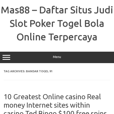
Skip
to
Mas88 – Daftar Situs Judi
content
Slot Poker Togel Bola
Online Terpercaya
Menu
TAG ARCHIVES:
BANDAR TOGEL 91
10 Greatest Online casino Real
money Internet sites within
casino Ted Bingo $100 free spins