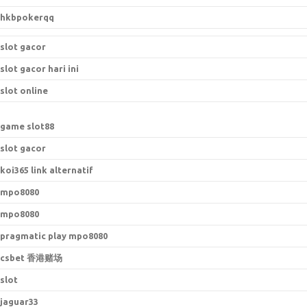
hkbpokerqq
slot gacor
slot gacor hari ini
slot online
game slot88
slot gacor
koi365 link alternatif
mpo8080
mpo8080
pragmatic play mpo8080
csbet 香港赌场
slot
jaguar33