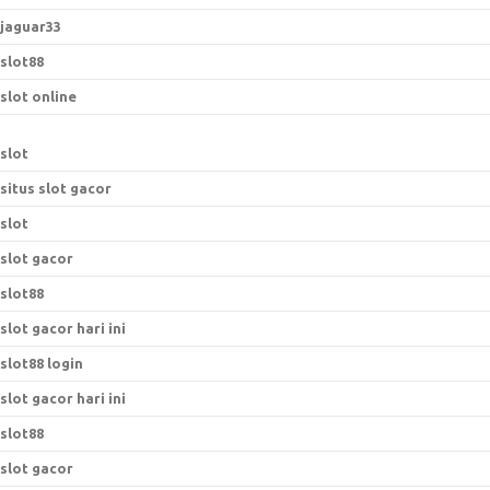
jaguar33
slot88
slot online
slot
situs slot gacor
slot
slot gacor
slot88
slot gacor hari ini
slot88 login
slot gacor hari ini
slot88
slot gacor