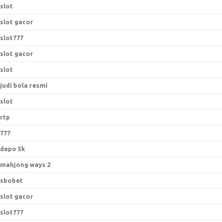
slot
slot gacor
slot777
slot gacor
slot
judi bola resmi
slot
rtp
777
depo 5k
mahjong ways 2
sbobet
slot gacor
slot777