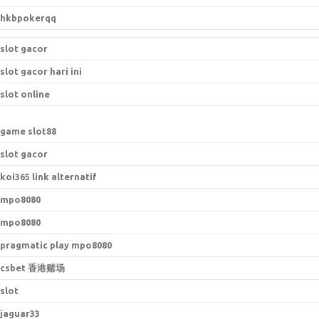
hkbpokerqq
slot gacor
slot gacor hari ini
slot online
game slot88
slot gacor
koi365 link alternatif
mpo8080
mpo8080
pragmatic play mpo8080
csbet 香港赌场
slot
jaguar33