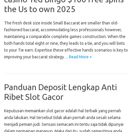
the Us to own 2025
The fresh desk size inside Small Baccarat are smaller than old-
fashioned baccarat, accommodating less professionals however,
maintaining a comparable complete games construction. When the
both hands total eight or nine, they leads to a tie, and you will bets
to your Tie earn. Expertise these effective hands scenarios is key to
improving your baccarat strategy…
Read More »
Panduan Deposit Lengkap Anti
Ribet Slot Gacor
Keputusan memainkan slot gacor adalah hal terbaik yang pernah
anda lakukan. Hal tersebut tidak akan pernah anda sesali selama
menjadi pemain judi. Sensasi semacam ini tentu saja tidak dipunyai
dalam permainan manapun. Maka dari itu, sudah semestinya anda