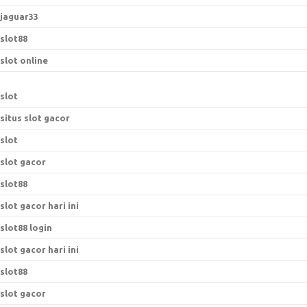
jaguar33
slot88
slot online
slot
situs slot gacor
slot
slot gacor
slot88
slot gacor hari ini
slot88 login
slot gacor hari ini
slot88
slot gacor