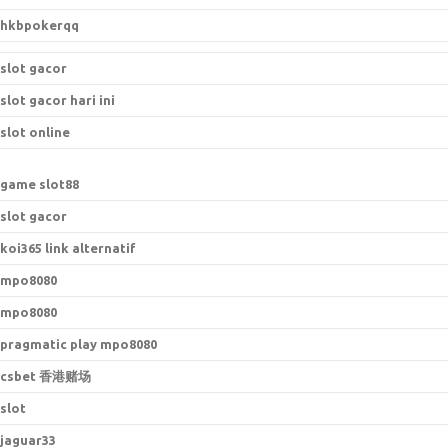
hkbpokerqq
slot gacor
slot gacor hari ini
slot online
game slot88
slot gacor
koi365 link alternatif
mpo8080
mpo8080
pragmatic play mpo8080
csbet 香港赌场
slot
jaguar33