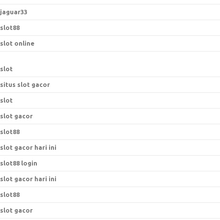
jaguar33
slot88
slot online
slot
situs slot gacor
slot
slot gacor
slot88
slot gacor hari ini
slot88 login
slot gacor hari ini
slot88
slot gacor