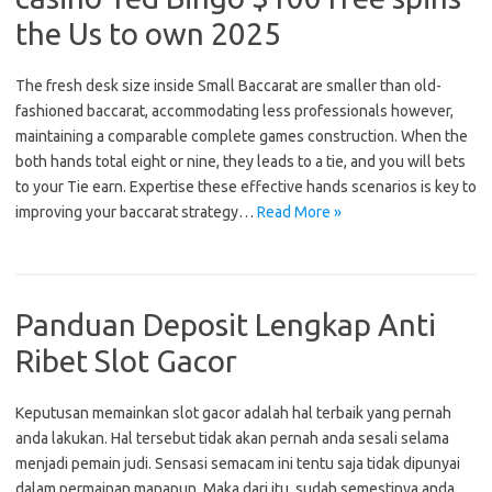
the Us to own 2025
The fresh desk size inside Small Baccarat are smaller than old-
fashioned baccarat, accommodating less professionals however,
maintaining a comparable complete games construction. When the
both hands total eight or nine, they leads to a tie, and you will bets
to your Tie earn. Expertise these effective hands scenarios is key to
improving your baccarat strategy…
Read More »
Panduan Deposit Lengkap Anti
Ribet Slot Gacor
Keputusan memainkan slot gacor adalah hal terbaik yang pernah
anda lakukan. Hal tersebut tidak akan pernah anda sesali selama
menjadi pemain judi. Sensasi semacam ini tentu saja tidak dipunyai
dalam permainan manapun. Maka dari itu, sudah semestinya anda