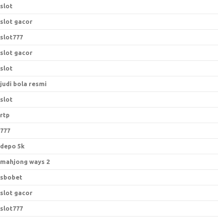
slot
slot gacor
slot777
slot gacor
slot
judi bola resmi
slot
rtp
777
depo 5k
mahjong ways 2
sbobet
slot gacor
slot777