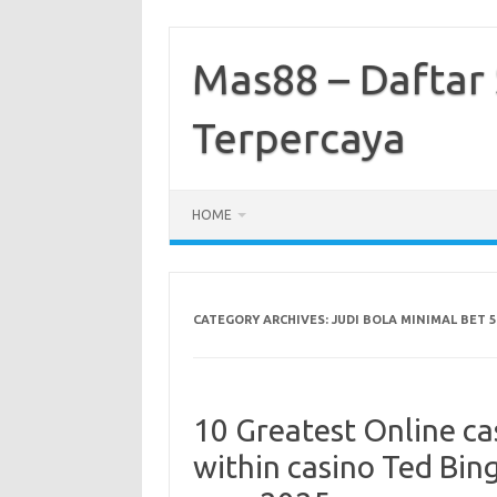
Skip
to
content
Mas88 – Daftar 
Terpercaya
HOME
CATEGORY ARCHIVES:
JUDI BOLA MINIMAL BET 5
10 Greatest Online ca
within casino Ted Bing