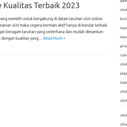
gam
 Kualitas Terbaik 2023
slo
yang memilih untuk bergabung di dalam taruhan slot online.
koi
ainan slot maka segera bermain aktif hanya di Bandar terbaik
mp
engan beragam taruhan yang sederhana dan mudah dimainkan
mp
ot dengan kualitas yang…
Read More »
pra
cs
slo
jag
jag
slo
slo
slo
sit