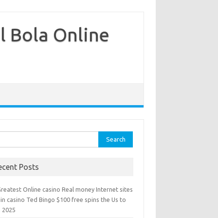
l Bola Online
rch
ecent Posts
reatest Online casino Real money Internet sites
in casino Ted Bingo $100 free spins the Us to
 2025