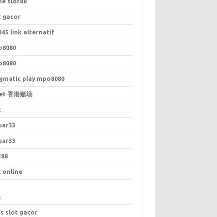
e slot88
t gacor
365 link alternatif
o8080
o8080
gmatic play mpo8080
bet 香港赌场
t
uar33
uar33
t88
t online
t
us slot gacor